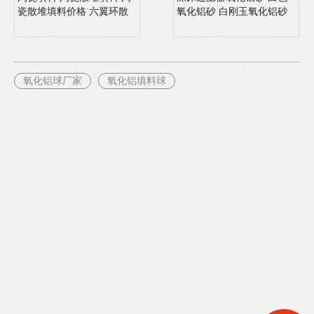
瓷散堆填料价格 六翼环散
氧化铝砂 白刚玉氧化铝砂
堆陶瓷填料 陶瓷拉西环填
陶瓷氧化铝砂 氧化铝砂砾
料 陶瓷共轭环陶瓷散堆填
淄博赢驰陶瓷
料 淄博赢驰陶瓷
氧化铝球厂家
氧化铝填料球