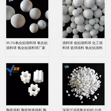
赢驰陶瓷
99.5%氧化铝填料球 氧化铝
填料球 低铝填料球 化工填
填料球 氧化铝填料球厂家
料球 瓷球填料 氧化铝填料
氧化铝球 填料球 催化剂填
球 填料50铝含量球 氧化铝
料 淄博赢驰陶瓷
厂环保填料球 低铝陶瓷填
料 淄博赢驰陶瓷新材料
陶瓷填料 陶瓷散堆填料 陶
深床过滤器氧化铝砂 白色