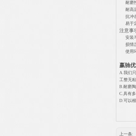
耐磨
耐高
抗冲
易于
注意事
安装
损情
使用
赢驰优
A.我
工整无粘
B.耐磨
C.具有
D.可以
上一条: