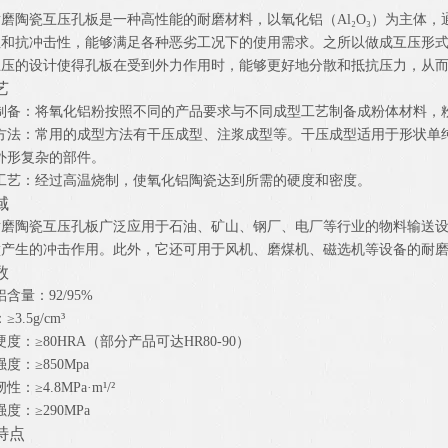
磨陶瓷互压孔板是一种高性能的耐磨材料，以氧化铝（Al₂O₃）为主体
性和抗冲击性，能够满足各种恶劣工况下的使用需求。之所以做成互压形
互压的设计使得孔板在受到外力作用时，能够更好地分散和抵抗压力，从
艺
制备：将氧化铝粉按照不同的产品要求与不同成型工艺制备成粉体材料，粉
方法：常用的成型方法有干压成型、注浆成型等。干压成型适用于形状单纯
外形复杂的部件。
工艺：经过高温烧制，使氧化铝陶瓷达到所需的硬度和密度。
域
耐磨陶瓷互压孔板广泛应用于石油、矿山、钢厂、电厂等行业的物料输送
壁产生的冲击作用。此外，它还可用于风机、磨煤机、磁选机等设备的耐
数
含量：92/95%
3.5g/cm³
度：≥80HRA（部分产品可达HR80-90）
度：≥850Mpa
性：≥4.8MPa·m¹/²
度：≥290MPa
特点