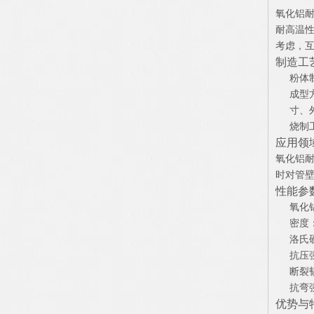
氧化铝耐
耐高温
考虑，
制造工
粉体
成型
寸、
烧制
应用领
氧化铝
时对管
性能参
氧化铝
密度：≥
洛氏硬
抗压强
断裂韧
抗弯强
优势与