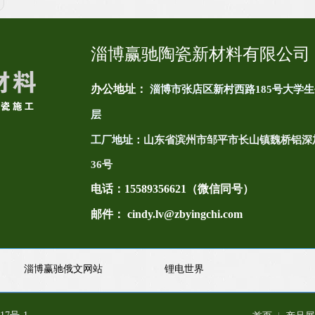
淄博赢驰陶瓷新材料有限公司
办公地址：
淄博市张店区新村西路185号大学生
层
工厂地址：
山东省滨州市邹平市长山镇魏桥铝深
36号
电话：
15589356621（微信同号）
邮件： cindy.lv@zbyingchi.com
淄博赢驰俄文网站
锂电世界