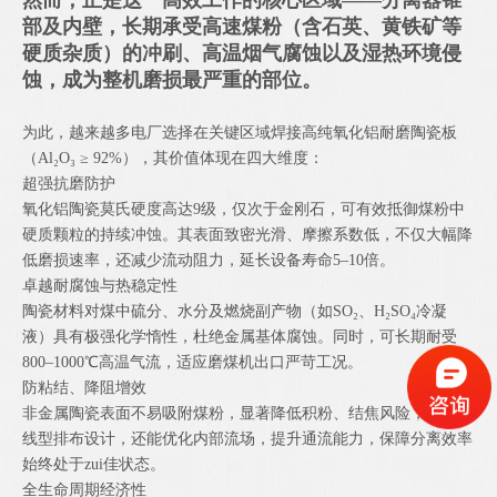
部及内壁，长期承受高速煤粉（含石英、黄铁矿等
硬质杂质）的冲刷、高温烟气腐蚀以及湿热环境侵
蚀，成为整机磨损最严重的部位。
为此，越来越多电厂选择在关键区域焊接高纯氧化铝耐磨陶瓷板
（Al₂O₃ ≥ 92%），其价值体现在四大维度：
超强抗磨防护
氧化铝陶瓷莫氏硬度高达9级，仅次于金刚石，可有效抵御煤粉中
硬质颗粒的持续冲蚀。其表面致密光滑、摩擦系数低，不仅大幅降
低磨损速率，还减少流动阻力，延长设备寿命5–10倍。
卓越耐腐蚀与热稳定性
陶瓷材料对煤中硫分、水分及燃烧副产物（如SO₂、H₂SO₄冷凝
液）具有极强化学惰性，杜绝金属基体腐蚀。同时，可长期耐受
800–1000℃高温气流，适应磨煤机出口严苛工况。
防粘结、降阻增效
非金属陶瓷表面不易吸附煤粉，显著降低积粉、结焦风险；结合流
线型排布设计，还能优化内部流场，提升通流能力，保障分离效率
始终处于zui佳状态。
全生命周期经济性