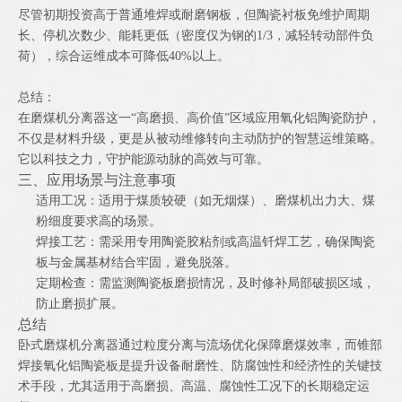
尽管初期投资高于普通堆焊或耐磨钢板，但陶瓷衬板免维护周期
长、停机次数少、能耗更低（密度仅为钢的1/3，减轻转动部件负
荷），综合运维成本可降低40%以上。
总结：
在磨煤机分离器这一“高磨损、高价值”区域应用氧化铝陶瓷防护，
不仅是材料升级，更是从被动维修转向主动防护的智慧运维策略。
它以科技之力，守护能源动脉的高效与可靠。
三、应用场景与注意事项
适用工况：适用于煤质较硬（如无烟煤）、磨煤机出力大、煤
粉细度要求高的场景。
焊接工艺：需采用专用陶瓷胶粘剂或高温钎焊工艺，确保陶瓷
板与金属基材结合牢固，避免脱落。
定期检查：需监测陶瓷板磨损情况，及时修补局部破损区域，
防止磨损扩展。
总结
卧式磨煤机分离器通过粒度分离与流场优化保障磨煤效率，而锥部
焊接氧化铝陶瓷板是提升设备耐磨性、防腐蚀性和经济性的关键技
术手段，尤其适用于高磨损、高温、腐蚀性工况下的长期稳定运