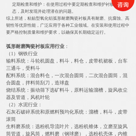
定期检查和维护：在使用过程中要定期检查和维护衬板的状
态，及时发现并处理潜在的问题。
综上所述，粘贴型氧化铝弧形耐磨陶瓷衬板具有耐磨、抗腐蚀、高
韧性等优异性能，广泛应用于各种工业领域。在安装和使用过程中
要严格控制质量和维护要求，以确保其长期稳定运行。
弧形耐磨陶瓷衬板应用行业
：
（1）钢铁行业
输料系统：斗轮机圆盘，料斗，料仓，皮带机裙板，台车
三通斗，受料斗
配料系统：混合料仓，一次混合圆筒，二次混合圆筒，混
合圆盘，拌料筒刮刀，造球盘
烧结系统：振动筛下选矿料斗，原料运输溜槽，旋风收尘
器及管道，风机叶轮
（2）水泥行业：
石灰石破碎系统和原燃料预均化系统：溜槽，料斗，皮带
滚筒
生料磨系统：选粉机导流叶片，选粉机锥体，立磨至旋风
筒管道，旋风筒，燃料磨（钢球磨），选粉机壳体，内锥