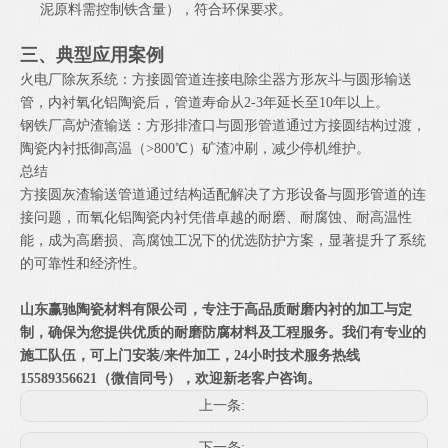
泥原料需控制铁含量），符合环保要求。
三、典型应用案例
火电厂除灰系统：方接圆管道连接电除尘器方形灰斗与圆形输送
管，内衬氧化铝陶瓷后，管道寿命从2-3年延长至10年以上。
钢铁厂高炉渣输送：方形排渣口与圆形管道通过方接圆结构过渡，
陶瓷内衬抵御高温（>800℃）矿渣冲刷，减少停机维护。
总结
方接圆灰渣输送管道通过结构适配解决了方形设备与圆形管道的连
接问题，而氧化铝陶瓷内衬凭借卓越的耐磨、耐腐蚀、耐高温性
能，成为高磨损、高腐蚀工况下的优选防护方案，显著提升了系统
的可靠性和经济性。
山东赢驰陶瓷材料有限公司，专注于高品质耐磨内衬的加工与定
制，确保为您提供优质的耐磨防腐材料及工程服务。我们有专业的
施工队伍，可上门安装/来件加工，24小时技术服务热线
15589356621（微信同号），欢迎新老客户咨询。
上一条:
下一条: