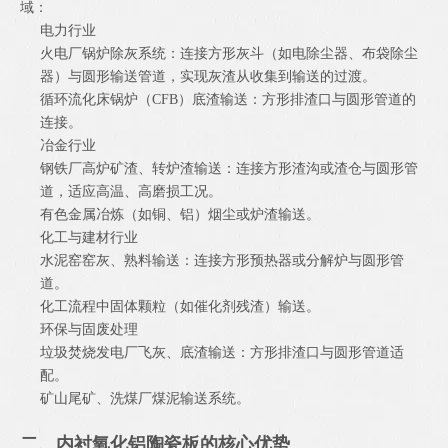
域：
电力行业
火电厂锅炉除灰系统：连接方形灰斗（如电除尘器、布袋除尘
器）与圆形输送管道，实现灰渣从收集到输送的过渡。
循环流化床锅炉（CFB）底渣输送：方形排渣口与圆形管道的
连接。
冶金行业
钢铁厂高炉矿渣、转炉渣输送：连接方形渣沟或渣仓与圆形管
道，适应高温、高磨损工况。
有色金属冶炼（如铜、铝）烟尘或炉渣输送。
化工与建材行业
水泥窑窑灰、熟料输送：连接方形预热器或分解炉与圆形管
道。
化工流程中固体颗粒（如催化剂残渣）输送。
环保与固废处理
垃圾焚烧发电厂飞灰、底渣输送：方形排渣口与圆形管道适
配。
矿山尾矿、洗煤厂煤泥输送系统。
二、内衬氧化铝陶瓷板的核心优势