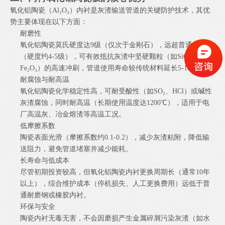
氧化铝陶瓷（Al₂O₃）内衬是灰渣输送管道的关键防护技术，其优
势主要体现在以下方面：
耐磨性
氧化铝陶瓷莫氏硬度达9级（仅次于金刚石），远超普通钢材
（硬度约4-5级），可有效抵抗灰渣中坚硬颗粒（如SiO₂、
Fe₂O₃）的高速冲刷，管道使用寿命较传统材料延长5-10倍。
耐腐蚀与耐高温
氧化铝陶瓷化学稳定性高，可耐受酸性（如SO₂、HCl）或碱性
灰渣腐蚀，同时耐高温（长期使用温度达1200℃），适用于电
厂高温灰、冶金熔渣等高温工况。
低摩擦系数
陶瓷表面光滑（摩擦系数约0.1-0.2），减少灰渣粘附，降低输
送阻力，避免管道堵塞并减少能耗。
长寿命与低成本
尽管初期投资较高，但氧化铝陶瓷内衬更换周期长（通常10年
以上），综合维护成本（停机损失、人工更换费用）远低于普
通耐磨钢或橡胶内衬。
环保与安全
陶瓷内衬无毒无害，不会因磨损产生金属碎屑污染灰渣（如水