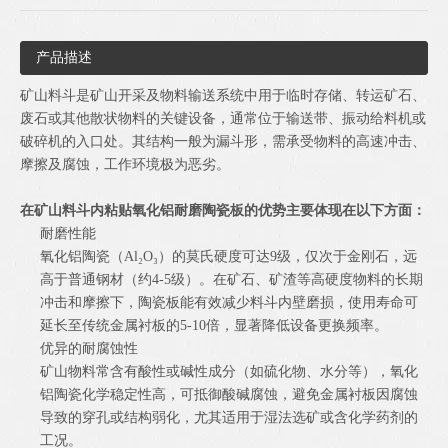
产品描述
矿山料斗是矿山开采及物料输送系统中用于临时存储、转运矿石、
废石或其他散状物料的关键设备，通常位于输送带、振动给料机或
破碎机的入口处。其结构一般为漏斗形，需承受物料的高速冲击、
摩擦及腐蚀，工作环境极为恶劣。
在矿山料斗内粘贴氧化铝耐磨陶瓷板的优势主要体现在以下方面：
耐磨性能
氧化铝陶瓷（Al₂O₃）的莫氏硬度可达9级，仅次于金刚石，远
高于普通钢材（约4-5级）。在矿石、矿渣等高硬度物料的长期
冲击和摩擦下，陶瓷板能有效减少料斗内壁磨损，使用寿命可
延长至传统金属衬板的5-10倍，显著降低设备更换频率。
优异的耐腐蚀性
矿山物料常含有酸性或碱性成分（如硫化物、水分等），氧化
铝陶瓷化学稳定性高，可抵御酸碱腐蚀，避免金属衬板因腐蚀
导致的穿孔或结构弱化，尤其适用于湿法选矿或含化学药剂的
工况。