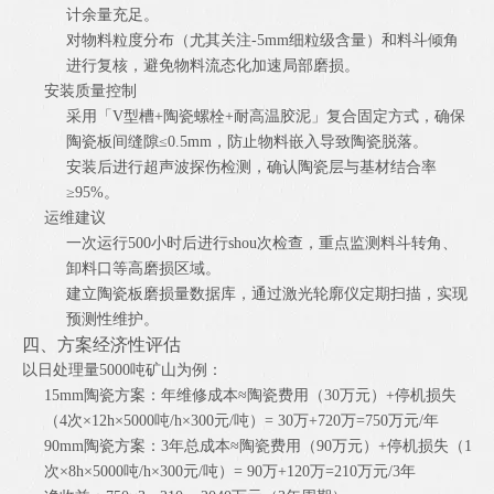
计余量充足。
对物料粒度分布（尤其关注-5mm细粒级含量）和料斗倾角
进行复核，避免物料流态化加速局部磨损。
安装质量控制
采用「V型槽+陶瓷螺栓+耐高温胶泥」复合固定方式，确保
陶瓷板间缝隙≤0.5mm，防止物料嵌入导致陶瓷脱落。
安装后进行超声波探伤检测，确认陶瓷层与基材结合率
≥95%。
运维建议
一次运行500小时后进行shou次检查，重点监测料斗转角、
卸料口等高磨损区域。
建立陶瓷板磨损量数据库，通过激光轮廓仪定期扫描，实现
预测性维护。
四、方案经济性评估
以日处理量5000吨矿山为例：
15mm陶瓷方案：年维修成本≈陶瓷费用（30万元）+停机损失
（4次×12h×5000吨/h×300元/吨）= 30万+720万=750万元/年
90mm陶瓷方案：3年总成本≈陶瓷费用（90万元）+停机损失（1
次×8h×5000吨/h×300元/吨）= 90万+120万=210万元/3年