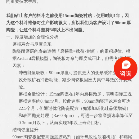
的重要技术手段。
我们矿山客户的料斗之前使用15mm陶瓷衬贴，使用时间1年，因
为这个料斗维修对生产影响很大，所以我们为客户设计了90mm厚
陶瓷，让这个料斗坚持3年以上不出问题。
一、厚度增加的合理性分析
磨损寿命与厚度关系
陶瓷耐磨层的寿命遵循「磨损量=载荷×时间」的累积规律。根
据Archard磨损模型，陶瓷板寿命与厚度成正比，但需考虑以下
因素：
冲击能量吸收：90mm厚度可提供更大的变形缓冲空间，有
效分散矿石冲击动能，减少陶瓷板因应力集中导致的开裂风
险。
磨损余量设计：15mm陶瓷在1年内磨损殆尽，表明实际工况
磨损速率约0.4mm/月。按此速率，90mm陶瓷理论寿命可达
22.5个月，但通过优化陶瓷配方（如添加碳化硅晶须增韧）
和表面抛光处理（Ra≤0.4μm），可进一步将磨损速率降低至
0.3mm/月以下，从而实现3年以上寿命目标。
结构强度提升
90mm陶瓷板配套高强度胶粘剂（如环氧改性呋喃树脂）和燕尾