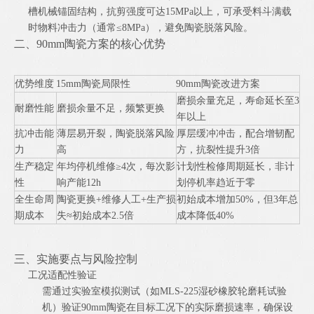
槽机械锚固结构，抗剪强度可达15MPa以上，可承受料斗满载
时物料冲击力（通常≤8MPa），避免陶瓷脱落风险。
二、90mm陶瓷方案的核心优势
优势维度
15mm陶瓷局限性
90mm陶瓷改进方案
磨损余量充足，寿命延长至3
耐磨性能
磨损余量不足，频繁更换
年以上
抗冲击能
薄层易开裂，陶瓷脱落风险
厚层缓冲冲击，配合增韧配
力
高
方，抗裂性提升3倍
生产稳定
年均停机维修≥4次，每次影
计划性检修周期延长，非计
性
响产能12h
划停机率趋近于零
全生命周
陶瓷更换+维修人工+生产损
初始成本增加50%，但3年总
期成本
失≈初始成本2.5倍
成本降低40%
三、实施要点与风险控制
工况适配性验证
需通过实验室模拟测试（如MLS-225湿砂橡胶轮磨耗试验
机）验证90mm陶瓷在目标工况下的实际磨损速率，确保设