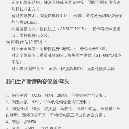
定制化陶瓷结构：梯形互锁或马赛克拼接，适配不同介质流速
与颗粒冲击方向。
智能控厚技术：陶瓷层厚度3-15mm可调，通过激光测厚仪确保
均匀性±0.3mm。
快速连接方式：提供法兰（ANSI/DIN/JIS）、双卡箍或焊接接
口，支持模块化安装。
为何替代传统管道？
对比全金属管：耐磨性提升10倍以上，寿命延长5-8年。
对比全陶瓷管：重量减轻60%，抗热震性更优（ΔT=600℃循环
不裂）。
对比橡胶/塑料衬里：耐温上限提高400℃，无老化脱落风险。
我们生产耐磨陶瓷管道/弯头
1、钢管材质：Q235、锰钢、20#钢、不锈钢等均可定制；
2、陶瓷材质：92%、95%氧化铝含量均可定制；
3、陶瓷外观：梯形、焊接型、马赛克、卡槽互锁型、燕尾槽互压
自锁型、圆环形等可选，可根据实际工况出具建议方案；
4、管径：≧DN50；
5、耐温：－50℃—700℃摄氏度；