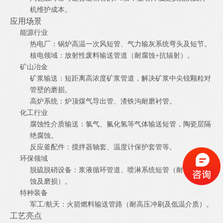
机维护成本。
应用场景
能源行业
热电厂：锅炉高温一次风短管、气力输灰系统弯头及短节。
核电领域：放射性废料输送管道（耐腐蚀+抗辐射）。
矿山冶金
矿浆输送：短距离高浓度矿浆管道，解决矿浆中尖锐颗粒对
管壁的磨损。
高炉系统：炉顶煤气导出管、渣铁沟耐磨衬管。
化工行业
腐蚀性介质输送：氯气、氟化氢等气体输送短管，陶瓷层隔
绝腐蚀。
反应釜配件：搅拌器轴套、温度计保护套管等。
环保领域
脱硫脱硝设备：浆液循环管道、喷淋系统短管（耐氯离子腐
蚀及磨损）。
特种装备
军工/航天：火箭燃料输送管路（耐高压冲刷及低温介质）。
工艺亮点