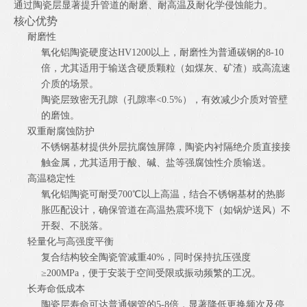
通过陶瓷层显著提升管道的耐磨、耐高温及耐化学侵蚀能力。
核心优势
耐磨性
氧化铝陶瓷硬度达HV1200以上，耐磨性为普通碳钢的8-10
倍，尤其适用于输送含硬质颗粒（如煤灰、矿渣）或高流速
介质的场景。
陶瓷层致密无孔隙（孔隙率<0.5%），有效减少介质对管壁
的磨蚀。
双重耐腐蚀防护
不锈钢基材提供外层抗腐蚀屏障，陶瓷内衬隔绝介质直接接
触金属，尤其适用于酸、碱、盐等强腐蚀性介质输送。
高温稳定性
氧化铝陶瓷可耐受700℃以上高温，结合不锈钢基材的热膨
胀匹配设计，确保管道在高温热震环境下（如锅炉送风）不
开裂、不脱落。
轻量化与高强度平衡
复合结构较全陶瓷管减重40%，同时保持抗压强度
≥200MPa，便于安装于空间受限或振动频繁的工况。
长寿命低成本
陶瓷层寿命可达普通钢管的5-8倍，显著降低更换频次及停