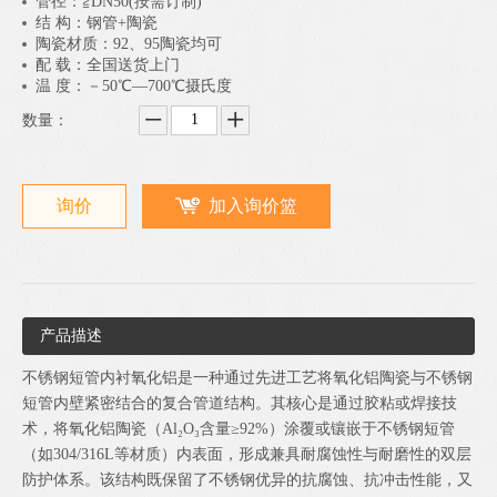
管径：≧DN50(按需订制)
结 构：钢管+陶瓷
陶瓷材质：92、95陶瓷均可
配 载：全国送货上门
温 度：－50℃—700℃摄氏度
数量：
询价
加入询价篮
产品描述
不锈钢短管内衬氧化铝是一种通过先进工艺将氧化铝陶瓷与不锈钢
短管内壁紧密结合的复合管道结构。其核心是通过胶粘或焊接技
术，将氧化铝陶瓷（Al₂O₃含量≥92%）涂覆或镶嵌于不锈钢短管
（如304/316L等材质）内表面，形成兼具耐腐蚀性与耐磨性的双层
防护体系。该结构既保留了不锈钢优异的抗腐蚀、抗冲击性能，又