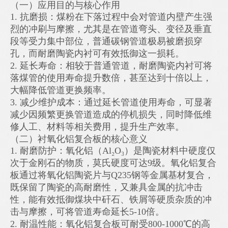
（一）应用目的与核心作用
1. 抗磨损：煤粉在下落过程中会对管道内壁产生强
烈的冲刷与摩擦，尤其是在管道弯头、变径及垂直
段等受力集中部位，普通碳钢管道极易被磨损穿
孔，而耐磨陶瓷内衬可有效抵御这一损耗。
2. 延长寿命：相较于普通管道，耐磨陶瓷内衬可将
落煤管的使用寿命提升数倍，甚至达到十倍以上，
大幅降低管道更换频率。
3. 减少维护成本：通过延长管道使用寿命，可显著
减少因频繁更换管道造成的停机损失，同时降低维
修人工、材料等相关费用，提升生产效率。
（二）衬氧化铝复合板的核心意义
1. 耐磨防护：氧化铝（Al₂O₃）是陶瓷材料中硬度仅
次于金刚石的物质，莫氏硬度可达9级。氧化铝复合
板通过将氧化铝陶瓷片与Q235钢等金属基材复合，
既保留了陶瓷的高耐磨性，又兼具金属的抗冲击
性，能有效抵御煤块中矸石、铁屑等硬质杂质的冲
击与摩擦，可将管道寿命延长5-10倍。
2. 耐温性能：氧化铝复合板可耐受800-1000℃的高