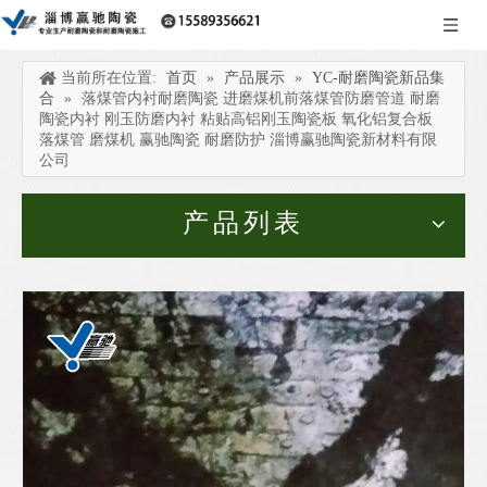
当前所在位置:
首页
»
产品展示
»
YC-耐磨陶瓷新品集
合
»
落煤管内衬耐磨陶瓷 进磨煤机前落煤管防磨管道 耐磨
陶瓷内衬 刚玉防磨内衬 粘贴高铝刚玉陶瓷板 氧化铝复合板
落煤管 磨煤机 赢驰陶瓷 耐磨防护 淄博赢驰陶瓷新材料有限
公司
产品列表