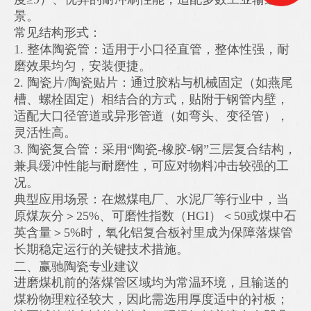
景。
常见结构形式：
1. 整体陶瓷管：适用于小口径直管，整体性强，耐
磨效果均匀，安装便捷。
2. 陶瓷片/陶瓷贴片：通过胶粘与机械固定（如燕尾
槽、螺栓固定）相结合的方式，贴附于钢管内壁，
适配大口径管道或异形管道（如弯头、变径管），
灵活性高。
3. 陶瓷复合管：采用“陶瓷-橡胶-钢”三层复合结构，
兼具缓冲性能与耐磨性，可应对物料冲击较强的工
况。
典型应用场景：在燃煤电厂、水泥厂等行业中，当
原煤灰分＞25%、可磨性指数（HGI）＜50或煤中石
英含量＞5%时，氧化铝复合板衬里成为保障落煤管
长期稳定运行的关键技术措施。
二、赢驰陶瓷专业建议
进磨煤机前的落煤管区域均为常温环境，且输送的
煤粉物理粒径较大，因此需选用厚度适中的衬板；