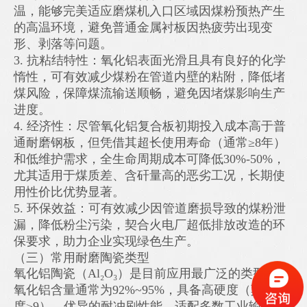
温，能够完美适应磨煤机入口区域因煤粉预热产生
的高温环境，避免普通金属衬板因热疲劳出现变
形、剥落等问题。
3. 抗粘结特性：氧化铝表面光滑且具有良好的化学
惰性，可有效减少煤粉在管道内壁的粘附，降低堵
煤风险，保障煤流输送顺畅，避免因堵煤影响生产
进度。
4. 经济性：尽管氧化铝复合板初期投入成本高于普
通耐磨钢板，但凭借其超长使用寿命（通常≥8年）
和低维护需求，全生命周期成本可降低30%-50%，
尤其适用于煤质差、含矸量高的恶劣工况，长期使
用性价比优势显著。
5. 环保效益：可有效减少因管道磨损导致的煤粉泄
漏，降低粉尘污染，契合火电厂超低排放改造的环
保要求，助力企业实现绿色生产。
（三）常用耐磨陶瓷类型
氧化铝陶瓷（Al₂O₃）是目前应用最广泛的类型，其
氧化铝含量通常为92%~95%，具备高硬度（莫氏硬
度≥9）、优异的耐冲刷性能，适配多数工业输送场