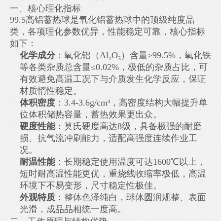
一、核心理化指标
99.5高铝蓄热球是氧化铝蓄热球中的顶级纯度品
类，各项理化参数优异，性能稳定可靠，核心指标
如下：
化学成分
：氧化铝（Al₂O₃）含量≥99.5%，氧化铁
等各类杂质总含量≤0.02%，极低的杂质占比，可
有效避免高温工况下与介质发生化学反应，保证
材质惰性稳定。
体积密度
：3.4-3.6g/cm³，高密度结构大幅提升单
位体积储热容量，蓄热效果更出众。
硬度性能
：莫氏硬度高达8级，具备极强的耐磨
损、抗气流冲刷能力，适配高强度连续作业工
况。
耐温性能
：长期稳定使用温度可达1600℃以上，
短时耐高温性能更优，重烧线收缩率极低，高温
环境下不易变形，尺寸稳定性极佳。
外观特质
：整体色泽纯白，球体圆润规整、表面
光滑，成品品相统一度高。