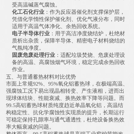
受高温碱蒸气腐蚀。
化工石化行业
：作为反应器催化剂支撑保护层，
凭借化学惰性保护催化剂、优化气液分布，同时
适用于高温气体净化、余热回收系统。
电子半导体行业
：用于高洁净度烧结炉，杜绝材
质析出杂质，保障半导体、精密电子材料烧结的
气氛纯净度。
固废危废处理行业
：适配垃圾焚烧、危废处理设
备的高温、高腐蚀烟气环境，稳定完成余热回收
作业。
五、与普通蓄热材料对比优势
市面上常规92%、95%氧化铝蓄热球，在极端高温、
强腐蚀工况下易出现晶相转变、产生液相，进而出
现球体结块、性能衰减、换热效率下降等问题。而
99.5高铝蓄热球材质纯度趋近单晶氧化铝，高温结
构稳定性、抗化学腐蚀性实现质的提升，长期运行
可稳定保持孔隙率与通气通透性，杜绝设备换热效
率大幅衰减的问题。