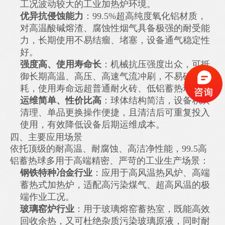
工况波动较大的工业加热炉环境。
优异抗侵蚀能力
：99.5%超高纯度氧化铝材质，
对高温酸碱熔渣、腐蚀性烟气具备极强的耐受能
力，长期使用不易结瘤、堵塞，设备通气稳定性
好。
强度高、使用寿命长
：机械抗压强度出众，可抵
御长期高温、高压、高速气流冲刷，不易破碎损
耗，使用寿命远超普通耐火砖、低铝蓄热球。
运维简单、性价比高
：球体结构简洁，设备积灰
清理、单品更换操作便捷，且清洁后可重复投入
使用，有效降低设备后期运维成本。
四、主要应用场景
依托顶级的耐高温、耐腐蚀、高洁净性能，99.5高
铝蓄热球多用于高端精密、严苛的工业生产场景：
钢铁特种冶金行业
：应用于高风温热风炉、高端
蓄热式加热炉，适配高污染煤气、超高风温的极
端作业工况。
玻璃窑炉行业
：用于玻璃熔窑蓄热室，既能高效
回收余热，又可杜绝杂质污染玻璃原液，同时耐