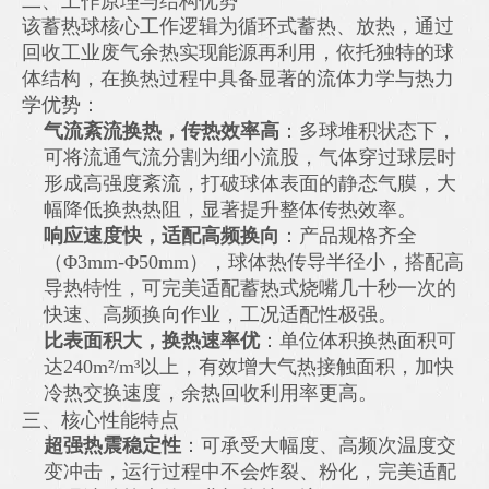
二、工作原理与结构优势
该蓄热球核心工作逻辑为循环式蓄热、放热，通过
回收工业废气余热实现能源再利用，依托独特的球
体结构，在换热过程中具备显著的流体力学与热力
学优势：
气流紊流换热，传热效率高
：多球堆积状态下，
可将流通气流分割为细小流股，气体穿过球层时
形成高强度紊流，打破球体表面的静态气膜，大
幅降低换热热阻，显著提升整体传热效率。
响应速度快，适配高频换向
：产品规格齐全
（Φ3mm-Φ50mm），球体热传导半径小，搭配高
导热特性，可完美适配蓄热式烧嘴几十秒一次的
快速、高频换向作业，工况适配性极强。
比表面积大，换热速率优
：单位体积换热面积可
达240m²/m³以上，有效增大气热接触面积，加快
冷热交换速度，余热回收利用率更高。
三、核心性能特点
超强热震稳定性
：可承受大幅度、高频次温度交
变冲击，运行过程中不会炸裂、粉化，完美适配