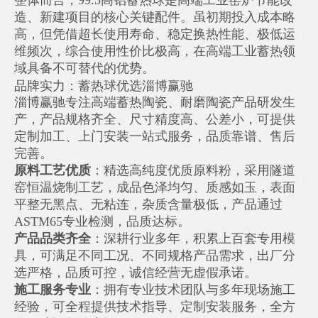
整体而言，99.5高铝蓄热球是高端工业窑炉节能改
造、新建项目的核心关键配件。虽初期投入成本略
高，但凭借超长使用寿命、稳定换热性能、极低运
维频次，综合使用性价比极高，在高端工业蓄热领
域具备不可替代的优势。
品牌实力：蓄热球优选淄博赢驰
淄博赢驰专注高端蓄热陶瓷、耐磨陶瓷产品研发生
产，产品规格齐全、尺寸精度高、公差小，可提供
定制加工、上门安装一站式服务，品质靠谱、售后
完善。
原料工艺优质
：精选高纯度优质原料粉，采用隧道
窑恒温烧制工艺，成品色泽均匀、质感如玉，表面
平整无黑点、无粘连，杂质含量极低，产品通过
ASTM65专业检测，品质达标。
产品品类齐全
：深耕行业多年，积累上百套专用模
具，可满足不同工况、不同规格产品需求，出厂分
选严格，品质可控，诚信经营无虚假承诺。
施工服务专业
：拥有专业技术团队与多年现场施工
经验，可全程提供技术指导、定制安装服务，全方