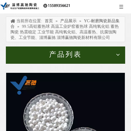
当前所在位置:
首页
»
产品展示
»
YC-耐磨陶瓷新品集
合
»
99.5高铝蓄热球 高温工业炉窑蓄热球 高纯氧化铝 蓄热
陶瓷 热震稳定 工业节能 高纯氧化铝、高温蓄热、抗腐蚀陶
瓷、工业节能、淄博赢驰 淄博赢驰陶瓷新材料有限公司
产品列表