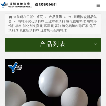
当前所在位置:
首页
»
产品展示
»
YC-耐磨陶瓷新品集
合
»
填料塔实心填料球 工业球型填料 氧化铝填料球 填料塔
惰性填料 催化剂支撑 耐高温 耐腐蚀 氧化铝填料球厂家 化工
填料球 氧化铝填料球 现货氧化铝填料球
产品列表