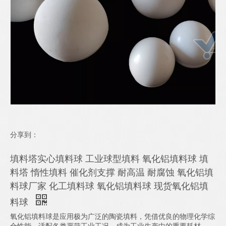
分享到：
填料塔实心填料球 工业球型填料 氧化铝填料球 填
料塔 惰性填料 催化剂支撑 耐高温 耐腐蚀 氧化铝填
料球厂家 化工填料球 氧化铝填料球 现货氧化铝填
料球
氧化铝填料球是应用极为广泛的陶瓷填料，凭借优良的物理化学综