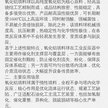
氧化铝填料球以高纯度氧化铝为核心原料，经高温
烧结工艺精制而成，成品结构致密、性能稳定，具
备多项突出优势。产品耐高温性能优异，可长期耐
受1600℃以上高温环境，同时耐强酸、强碱腐蚀，
不易被介质侵蚀损坏。除此之外，该填料球机械强
度高、抗压耐磨，热稳定性与化学惰性极佳，在各
类反应体系中不会轻易发生形变、变质或参与副反
应。
基于上述性能特点，氧化铝填料球在工业反应器中
主要用作催化剂支撑层与覆盖层，一方面能够有效
固定催化剂颗粒，防止催化剂流失、粉化，保障反
应体系稳定；另一方面可均匀分散塔内流体，优化
介质流动状态，大幅提升设备传质效率。
二、主要应用场景
氧化铝填料球属于惰性填料，全程不参与塔内化学
反应，核心作用是优化流体运行状态、规避工艺缺
陷，广泛适配石油化工主流工艺装置，包括加氢裂
化、催化重整、异构化、脱硫脱硝等核心生产单
元。