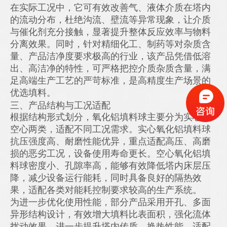
在实际工况中，它可有效改善气、液体介质在塔内
的流动分布，杜绝沟流、壁流等异常现象，让介质
与催化剂充分接触，显著提升整体反应效率与物料
分离效果。同时，针对精细化工、制药等对杂质含
量、产品洁净度要求极高的行业，该产品凭借低溶
出、高洁净的特性，可严格把控介质杂质含量，满
足高端生产工艺的严苛标准，是高精度生产场景的
优选填料。
三、产品结构与工况适配
根据结构形式划分，氧化铝填料球主要分为实心与
空心两类，适配不同工况需求。实心氧化铝填料球
抗压强度高、耐磨性能优异，重点适配高压、高磨
损的恶劣工况，设备使用寿命更长。空心氧化铝填
料球密度小、孔隙率高，能够有效降低塔内床层压
降，减少设备运行能耗，同时具备良好的隔热效
果，适配各类对能耗控制要求较高的生产系统。
为进一步优化使用性能，部分产品采用开孔、多面
异形结构设计，有效增大填料比表面积，强化流体
扰动效果，进一步提升塔内传质、换热性能，适配