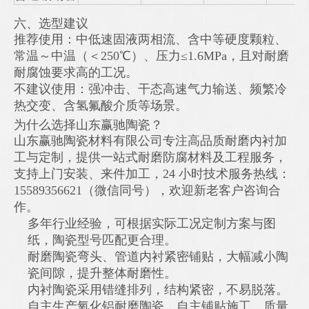
六、选型建议
推荐使用：中低速固液两相流、含中等硬度颗粒、
常温～中温（＜250℃）、压力≤1.6MPa，且对耐磨
耐腐蚀要求高的工况。
不建议使用：强冲击、干态高速气力输送、频繁冷
热交变、含氢氟酸介质等场景。
为什么选择山东赢驰陶瓷？
山东赢驰陶瓷材料有限公司专注高品质耐磨内衬加
工与定制，提供一站式耐磨防腐材料及工程服务，
支持上门安装、来件加工，24 小时技术服务热线：
15589356621（微信同号），欢迎新老客户咨询合
作。
多年行业经验，可根据实际工况定制方案与图
纸，陶瓷型号匹配更合理。
耐磨陶瓷弯头、管道内衬紧密铺贴，大幅减小陶
瓷间隙，提升整体耐磨性。
内衬陶瓷采用错缝排列，结构紧密，不易脱落。
自主生产氧化铝耐磨陶瓷，自主铺贴施工，质量