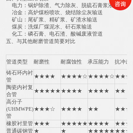
电力：锅炉除渣、气力除灰、脱硫石膏浆液输送
冶金：高炉煤粉喷吹、烧结除尘灰输送
矿山：尾矿浆、精矿浆、矿渣水输送
煤炭：洗煤厂煤泥水、矸石浆输送
化工：磷石膏、电石渣、酸碱废液管道
五、与其他耐磨管道简要对比
管道类型
耐磨性
耐腐蚀性
承压能力
抗冲击
铸石环内衬
★★★★
★★★★☆
★★★★☆
★★☆
管
陶瓷内衬复
★★★★★
★★★★
★★★★
★★
合管
高分子
(UHMWPE)
★★★☆
★★★★
★★
★★★
管
橡胶衬里管
★★★
★★★★★
★★★★
★★★
普通碳钢管
★
★
★★★★★
★★★