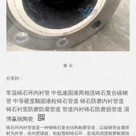
分享到：
常温铸石环内衬管 中低速固液两相流铸石复合碳钢
管 中等硬度颗固液粒铸石管道 铸石防磨内衬管道
铸石衬里防磨防腐管道 管道内衬铸石防磨损管道 淄
博赢驰陶瓷
铸石环内衬管道是一种钢铸石复合结构耐磨管道，以碳钢等金属管
材为外管，在内壁镶嵌、粘贴预制铸石环，形成高强度耐磨耐腐蚀