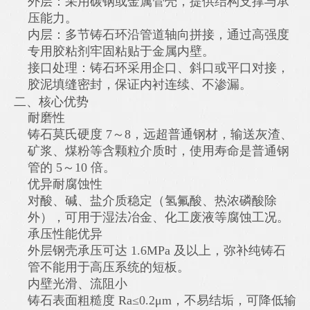
外层：采用碳钢或金属管壳，提供结构支撑与承
压能力。
内层：多节铸石环沿管道轴向拼接，通过高强度
专用胶粘剂牢固粘贴于金属内壁。
接口处理：铸石环采用企口、斜口或平口对接，
胶泥填缝密封，保证内衬连续、不渗漏。
二、核心优势
耐磨性
铸石莫氏硬度 7～8，远超普通钢材，输送灰渣、
矿浆、煤粉等含颗粒介质时，使用寿命是普通钢
管的 5～10 倍。
优异耐腐蚀性
对酸、碱、盐介质稳定（氢氟酸、热浓磷酸除
外），可用于湿法冶金、化工废液等腐蚀工况。
承压性能优异
外层钢壳承压可达 1.6MPa 及以上，弥补纯铸石
管不能用于高压系统的短板。
内壁光滑、流阻小
铸石表面粗糙度 Ra≤0.2μm，不易结垢，可降低输