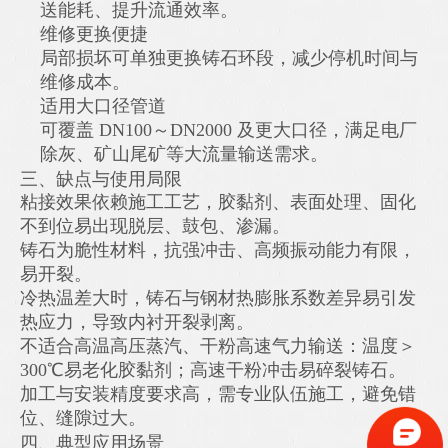
送能耗、提升流通效率。
维修更换便捷
局部损坏可单独更换铸石环段，减少停机时间与
维修成本。
适用大口径管道
可覆盖 DN100～DN2000 及更大口径，满足电厂
除灰、矿山尾矿等大流量输送需求。
三、缺点与使用局限
粘接效果依赖施工工艺，胶黏剂、表面处理、固化
不到位易出现脱层、鼓包、渗漏。
铸石为脆性材料，抗强冲击、高频振动能力有限，
易开裂。
冷热温差大时，铸石与钢材热膨胀系数差异易引发
热应力，导致内衬开裂剥离。
不适合高温高压蒸汽、干粉高速气力输送：温度＞
300℃易老化胶黏剂；高速干粉冲击易碎裂铸石。
加工与安装精度要求高，需专业队伍施工，避免错
位、缝隙过大。
四、典型应用场景