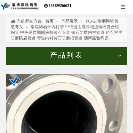
当前所在位置:
首页
»
产品展示
»
YC-GP耐磨陶瓷管
道弯头
»
常温铸石环内衬管 中低速固液两相流铸石复合碳
钢管 中等硬度颗固液粒铸石管道 铸石防磨内衬管道 铸石衬里
防磨防腐管道 管道内衬铸石防磨损管道 淄博赢驰陶瓷
产品列表