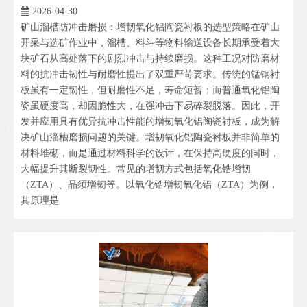
2026-04-30
矿山溜槽防冲击磨损：增韧氧化铝陶瓷衬板的选型策略在矿山
开采与选矿作业中，溜槽、料斗等物料输送设备长期承受着大
块矿石从高处落下的剧烈冲击与持续磨损。这种工况对防磨材
料的抗冲击韧性与耐磨性提出了双重严苛要求。传统的锰钢衬
板虽有一定韧性，但耐磨性不足，寿命短暂；而普通氧化铝陶
瓷虽硬度高，却因脆性大，在强冲击下易碎裂脱落。因此，开
发并应用具有优异抗冲击性能的增韧氧化铝陶瓷衬板，成为解
决矿山溜槽磨损问题的关键。增韧氧化铝陶瓷衬板并非简单的
材料堆砌，而是通过材料科学的设计，在保持高硬度的同时，
大幅提升其断裂韧性。常见的增韧方式包括氧化锆增韧
（ZTA）、晶须增韧等。以氧化锆增韧氧化铝（ZTA）为例，
其原理是