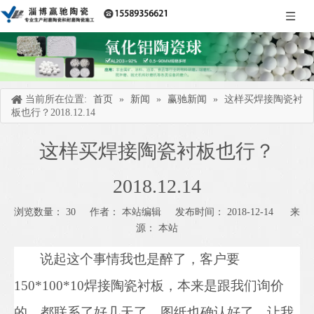
当前所在位置:
首页
»
新闻
»
赢驰新闻
»
这样买焊接陶瓷衬
板也行？2018.12.14
这样买焊接陶瓷衬板也行？
2018.12.14
浏览数量：
30
作者： 本站编辑 发布时间： 2018-12-14 来
源：
本站
["wechat","weibo","qzone","douban","email"]
说起这个事情我也是醉了，客户
要
150*100*10焊接陶瓷衬板，
本来是跟我们询价
的，都联系了好几天了
，
图纸
也
确认好
了
，让我