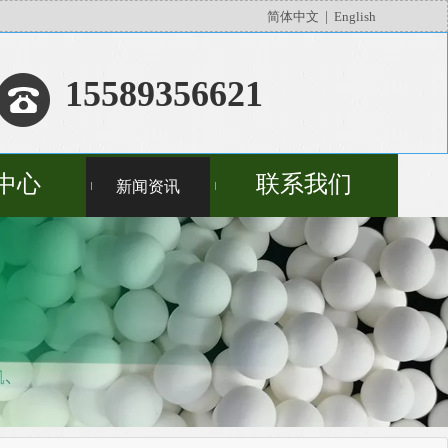
简体中文
|
English
15589356621
中心
联系我们
新闻资讯