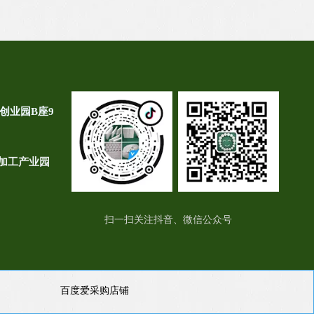
创业园B座9
加工产业园
扫一扫关注抖音、微信公众号
百度爱采购店铺