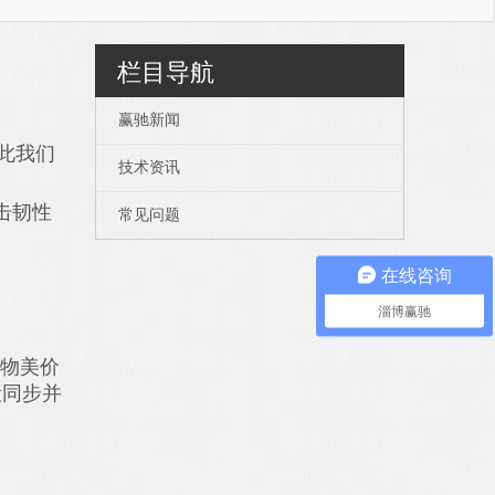
栏目导航
赢驰新闻
此我们
技术资讯
冲击韧性
常见问题
在线咨询
淄博赢驰
、物美价
锻同步并