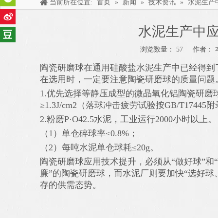
当前所在位置:
首页
»
新闻
»
技术资讯
»
水泥生产
水泥生产中
浏览数量：
57
作者： 本
["wechat","weibo","qzone","douban","email"]
陶瓷研磨球在通用硅酸盐水泥生产中已经得到
在选用时，一定要注意陶瓷研磨球的质量问题
1.优先选择等静压成型的微晶氧化铝陶瓷研磨球，密度
≥1.3J/cm2（落球冲击疲劳试验按GB/T174
2.粉磨P·O42.5水泥，工业运行2000小时以上。
（1）单仓碎球率≤0.8%；
（2）每吨水泥单仓球耗≤20g。
陶瓷研磨球应用技术提升，必须从“做好球”和
廉”的陶瓷研磨球，而水泥厂则要加快“选好球
存的供需态势。