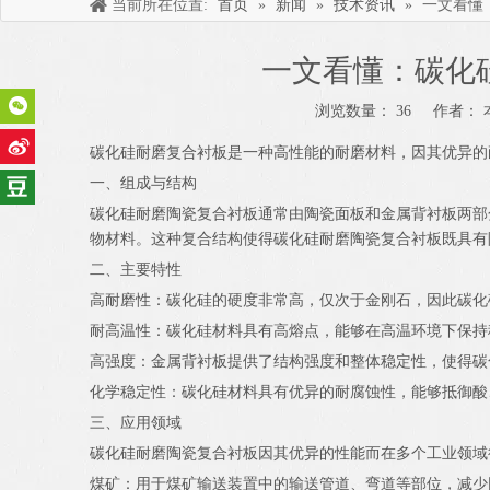
当前所在位置:
首页
»
新闻
»
技术资讯
»
一文看懂
一文看懂：碳化
浏览数量：
36
作者： 本
["wechat","weibo","qzone","douban","email"]
碳化硅耐磨复合衬板是一种高性能的耐磨材料，因其优异的
一、组成与结构
碳化硅耐磨陶瓷复合衬板通常由陶瓷面板和金属背衬板两部
物材料。这种复合结构使得碳化硅耐磨陶瓷复合衬板既具有
二、主要特性
高耐磨性：碳化硅的硬度非常高，仅次于金刚石，因此碳化
耐高温性：碳化硅材料具有高熔点，能够在高温环境下保持
高强度：金属背衬板提供了结构强度和整体稳定性，使得碳
化学稳定性：碳化硅材料具有优异的耐腐蚀性，能够抵御酸
三、应用领域
碳化硅耐磨陶瓷复合衬板因其优异的性能而在多个工业领域
煤矿：用于煤矿输送装置中的输送管道、弯道等部位，减少