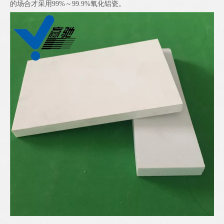
的场合才采用99%～99.9%氧化铝瓷。