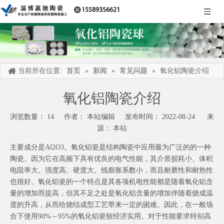
当前所在位置:
首页
»
新闻
»
常见问题
»
氧化铝陶瓷介绍
氧化铝陶瓷介绍
浏览数量：
14
作者： 本站编辑 发布时间： 2022-08-24 来
源：
本站
["wechat","weibo","qzone","douban","email"]
主要成分是Al2O3。氧化铝瓷是结构陶瓷中应用最为广泛的的一种
陶瓷。因为它在高频下具有优良的电气性能，其介质损耗小、体积
电阻率大、强度高、硬度大、线膨胀系数小，而且耐磨性和耐热性
也很好。氧化铝瓷的一个特点是其各项机电性能都是随着氧化铝含
量的增加而提高，但其不足之处是氧化铝含量的增加伴随着烧成温
度的升高，从而给烧结成型工艺带来一定的困难。因此，在一般场
合下使用90%～95%的氧化铝瓷较经济实用。对于性能要求特别高