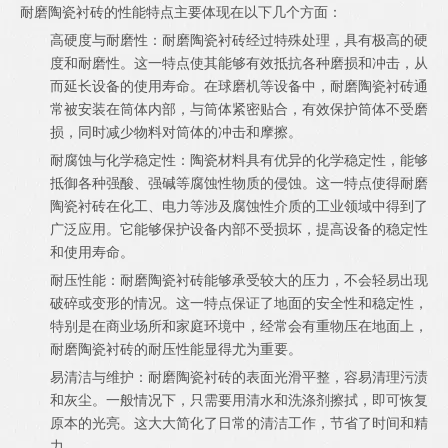
耐磨陶瓷衬砖的性能特点主要体现在以下几个方面：
高硬度与耐磨性：耐磨陶瓷衬砖经过特殊处理，具有极高的硬
度和耐磨性。这一特点使其能够有效抵抗各种磨损和冲击，从
而延长设备的使用寿命。在球磨机等设备中，耐磨陶瓷衬砖通
常被安装在筒体内部，与筒体紧密贴合，有效保护筒体不受磨
损，同时减少物料对筒体的冲击和摩擦。
耐腐蚀与化学稳定性：陶瓷材料具有优异的化学稳定性，能够
抵御各种强酸、强碱等腐蚀性物质的侵蚀。这一特点使得耐磨
陶瓷衬砖在化工、电力等涉及腐蚀性介质的工业领域中得到了
广泛应用。它能够保护设备内部不受损坏，提高设备的稳定性
和使用寿命。
耐压性能：耐磨陶瓷衬砖能够承受较大的压力，不会轻易出现
破碎或变形的情况。这一特点保证了地面的安全性和稳定性，
特别是在商业场所和家庭环境中，经常会有重物压在地面上，
耐磨陶瓷衬砖的耐压性能显得尤为重要。
易清洁与维护：耐磨陶瓷衬砖的表面光滑平整，容易清理污渍
和灰尘。一般情况下，只需要用清水和洗涤剂擦拭，即可恢复
原本的光亮。这大大简化了日常的清洁工作，节省了时间和精
力。