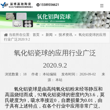
当前所在位置:
首页
»
新闻
»
技术资讯
»
氧化铝瓷球的应用
行业广泛2020.9.2
氧化铝瓷球的应用行业广泛
2020.9.2
浏览数量：
18
作者： 本站编辑 发布时间： 2020-09-02 来
源：
本站
["wechat","weibo","qzone","douban","email"]
氧化铝瓷球是由高纯氧化铝粉末经等静压和
高温烧结而成，
92氧化铝
瓷球的密度约为
3.6，
莫
氏硬度为
9，吸水率接近0，自磨损量为0.01，由
于具有上述特点，
在各个行业中应用非常广泛。