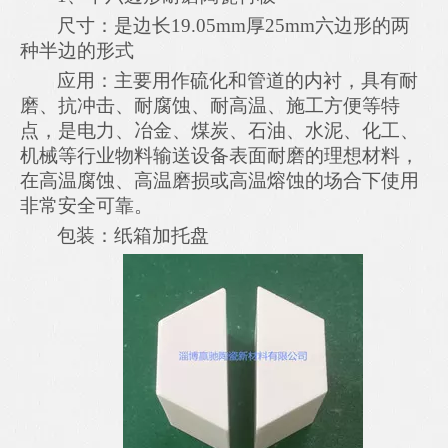
尺寸：
是边长
19.05
mm
厚
25mm六边形的两
种半边的形式
应用：主要
用作硫化
和
管道的内衬，具有耐
磨、抗冲击、耐腐蚀、耐高温、施工方便等特
点
，
是电力、冶金、煤炭、石油、水泥、化工、
机械等行业物料输送设备表面耐磨的理想材料，
在高温腐蚀、高温磨损或高温熔蚀的场合下使用
非常安全可靠
。
包装：纸箱加托盘