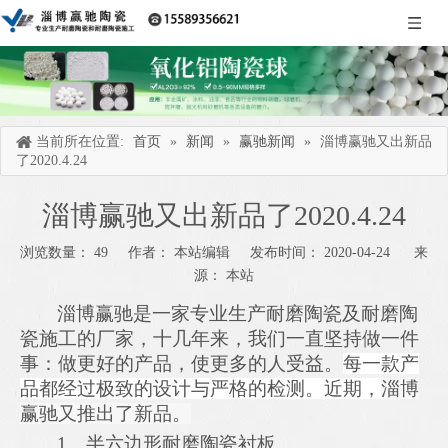
当前所在位置:
首页
»
新闻
»
赢驰新闻
»
淄博赢驰又出新品
了2020.4.24
淄博赢驰又出新品了2020.4.24
浏览数量：
49
作者： 本站编辑 发布时间： 2020-04-24 来
源：
本站
["wechat","weibo","qzone","douban","email"]
淄博赢驰是一家专业生产耐磨陶瓷及耐磨陶
瓷施工的厂家，十几年来，我们一直坚持做一件
事：做更好的产品，使更多的人受益。
每一款产
品都经过极致的设计与
严格
的检测。
近期，
淄博
赢驰又推出了新品。
1、
半六边形耐磨陶瓷衬板