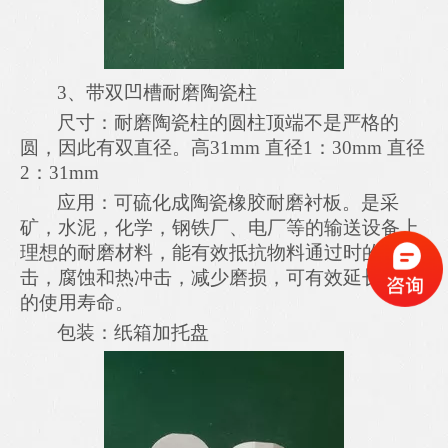
3、
带
双
凹槽
耐磨陶
瓷柱
尺寸：耐磨陶
瓷柱
的
圆柱顶端不是严格的
圆
，因此有双直径。
高
31mm
直径
1：
30mm
直径
2：31mm
应用：可硫化成陶瓷橡胶耐磨衬板。
是
采
矿，水泥，化学，钢铁厂
、
电厂
等
的输送设备上
理想的耐磨材料
，
能
有效抵抗物料通过时的冲
击，腐蚀和热冲击，减少磨损，
可有效
延长设备
的使用寿命。
包装：纸箱加托盘