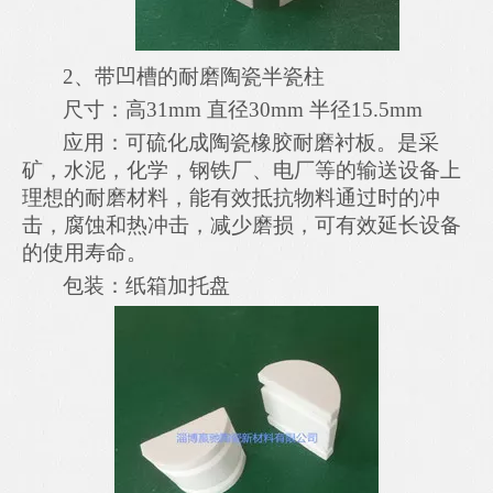
2、
带
凹
槽的耐磨
陶瓷
半
瓷柱
尺寸：
高
31mm
直径
30mm
半径
15.5
mm
应用：
可硫化成陶瓷橡胶耐磨衬板。
是
采
矿，水泥，化学，钢铁厂
、
电厂
等
的输送设备上
理想的耐磨材料
，
能
有效抵抗物料通过时的冲
击，腐蚀和热冲击，减少磨损，
可有效
延长设备
的使用寿命。
包装：纸箱加托盘