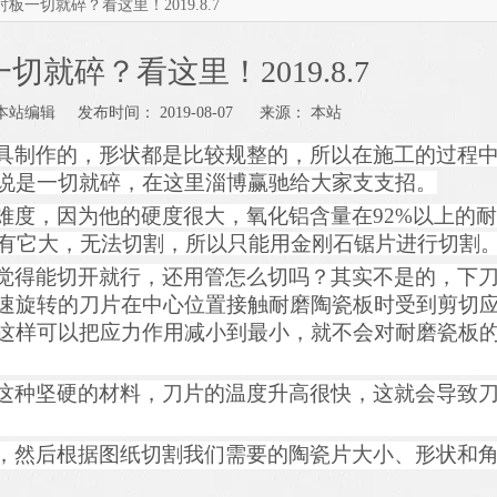
板一切就碎？看这里！2019.8.7
就碎？看这里！2019.8.7
站编辑 发布时间： 2019-08-07 来源：
本站
具制作
的
，形状都是比较规整的，所以在施工的过程
说是一切就碎，在这里淄博赢驰给大家支支招。
难度，因为
他
的硬度
很
大，氧化铝含量在
92%
以上的耐
有它大，无法切割，
所以
只能用金刚石锯片进行切割
觉得能切开就行，
还用管怎么切吗？其实不是的，
下
速旋转的刀片在中心位置接触耐磨陶瓷板时受到剪切
这样可以把应力作用减小到
最
小
，
就不会对耐磨瓷板
这种坚硬的材料，刀片的温度升高很快，这就会导致
，然后根据图纸切割我们需要的陶瓷
片
大小、形状和