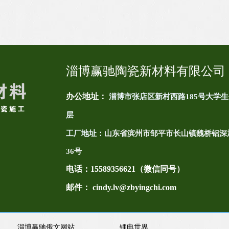
淄博赢驰陶瓷新材料有限公司
办公地址：
淄博市张店区新村西路185号大学生
层
工厂地址：
山东省滨州市邹平市长山镇魏桥铝深
36号
电话：
15589356621（微信同号）
邮件： cindy.lv@zbyingchi.com
淄博赢驰俄文网站
锂电世界