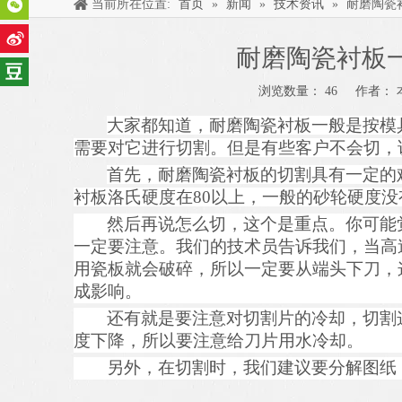
当前所在位置:
首页
»
新闻
»
技术资讯
»
耐磨陶瓷衬
耐磨陶瓷衬板一切
浏览数量：
46
作者： 本
["wechat","weibo","qzone","douban","email"]
大家都知道，
耐磨陶瓷衬板一般
是
按模
需要对它进行切割。
但是有些客户不会切，
首先，
耐磨陶瓷衬板
的
切割具有一定的
衬板洛氏硬度在
80
以上，一般的砂轮硬度没
然后再说怎么切，这个是重点。
你可能
一定要注意
。
我们的技术员告诉我们，当高
用瓷板就会破碎
，
所以一定要从端头下刀，
成影响。
还有
就是要注意对切割片的冷却，切割
度下降，所以要注意给刀片用水冷却。
另外
，
在切割时，我们建议要分解图纸